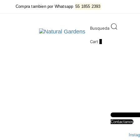
Skip
Skip
Compra tambien por Whatsapp
55 1855 2393
links
to
primary
navigation
Busqueda
Skip
to
Cart
0
content
Contactanos
Insta